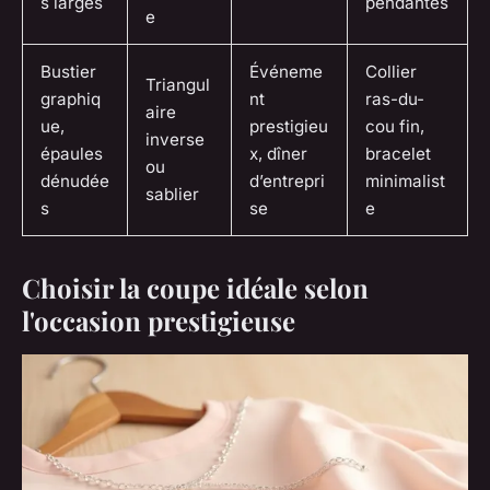
s larges
pendantes
e
Bustier
Événeme
Collier
Triangul
graphiq
nt
ras-du-
aire
ue,
prestigieu
cou fin,
inverse
épaules
x, dîner
bracelet
ou
dénudée
d’entrepri
minimalist
sablier
s
se
e
Choisir la coupe idéale selon
l'occasion prestigieuse