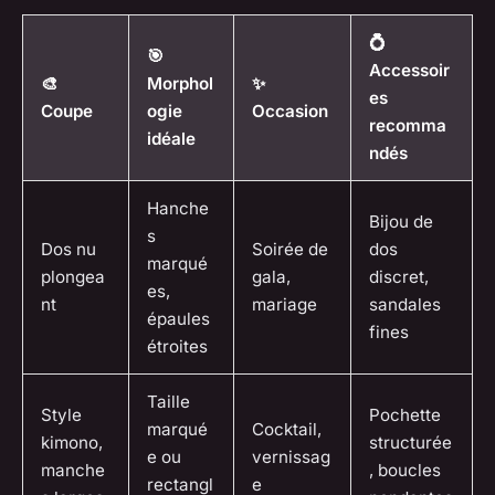
💍
🎯
Accessoir
🎨
Morphol
✨
es
Coupe
ogie
Occasion
recomma
idéale
ndés
Hanche
Bijou de
s
Dos nu
Soirée de
dos
marqué
plongea
gala,
discret,
es,
nt
mariage
sandales
épaules
fines
étroites
Taille
Style
Pochette
marqué
Cocktail,
kimono,
structurée
e ou
vernissag
manche
, boucles
rectangl
e