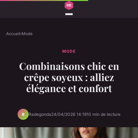
Accueil
›
Mode
MODE
Combinaisons chic en
crêpe soyeux : alliez
élégance et confort
Radegonda
24/04/2026 14:19
10 min de lecture
R