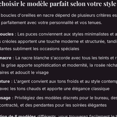
isir le modèle parfait selon votre style
boucles d'oreilles en nacre dépend de plusieurs critères es
 parfaitement avec votre personnalité et vos tenues.
oucles
: Les puces conviennent aux styles minimalistes et 
es créoles apportent une touche moderne et structurée, tandi
antes subliment les occasions spéciales
nacre
: La nacre blanche s'accorde avec tous les teints et 
 la grise apporte sophistication et modernité, la rosée récha
aires et adoucit le visage
nture
: L'argent convient aux tons froids et au style contem
avec les tons chauds et apporte une élégance classique
usage
: Privilégiez des modèles discrets pour le bureau, de
contracté, et des pendantes pour les soirées élégantes
ction de 6 modèles
différents, vous trouverez facilement le 