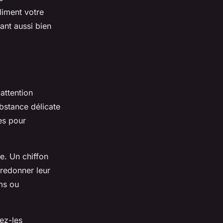
liment votre
ant aussi bien
attention
bstance délicate
es pour
e. Un chiffon
 redonner leur
ms ou
ez-les