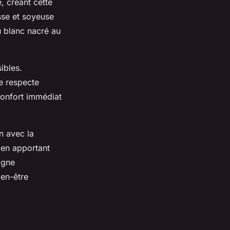
, créant cette
isse et soyeuse
u blanc nacré au
ibles.
e respecte
confort immédiat
n avec la
t en apportant
agne
ien-être