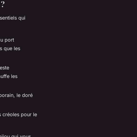
 ?
sentiels qui
au port
s que les
reste
uffe les
porain, le doré
s créoles pour le
bijou qui vous