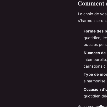
Comment cho
Le choix de vos 
s'harmoniseront
Forme des b
quotidien, l
boucles pend
Nuances de 
intemporelle,
carnations cl
Type de mo
s'harmonise 
Occasion d'
quotidien dé
Avec une
colle