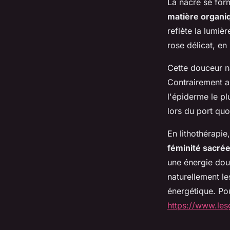
La nacre se for
matière organi
reflète la lumiè
rose délicat, en
Cette douceur na
Contrairement a
l'épiderme le p
lors du port quo
En lithothérapie
féminité sacré
une énergie dou
naturellement le
énergétique. Pou
https://www.les