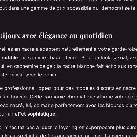
tout dans une gamme de prix accessible qui démocratise la 
 bijoux avec élégance au quotidien
reilles en nacre s'adaptent naturellement à votre garde-rob
 subtile
qui sublime chaque tenue. Pour un look casual, ass
pull en cachemire beige : la nacre blanche fait écho aux ton
ste délicat avec le denim.
e professionnel, optez pour des modèles discrets en nacre
ou anthracite. Cette harmonie chromatique affirme votre él
rose nacré, lui, se marie parfaitement avec les blouses blan
our un
effet sophistiqué
.
, n'hésitez pas à jouer le layering en superposant plusieurs 
en les associant à de fins anneaux en or rose. La nacre capt