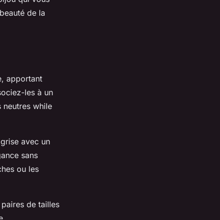
beauté de la
e, apportant
ociez-les à un
s neutres while
 grise avec un
égance sans
ches ou les
paires de tailles
e