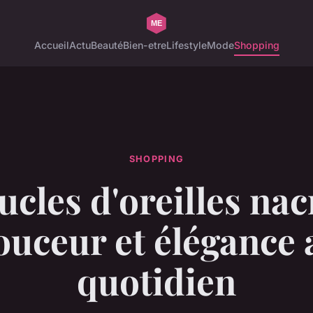
Accueil
Actu
Beauté
Bien-etre
Lifestyle
Mode
Shopping
SHOPPING
cles d'oreilles nac
ouceur et élégance 
quotidien