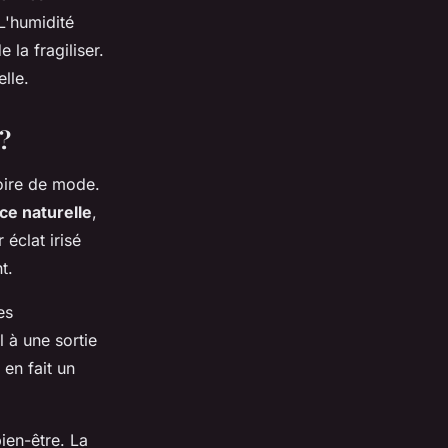
L'humidité
 la fragiliser.
lle.
?
oire de mode.
ce naturelle
,
éclat irisé
t.
es
 à une sortie
en fait un
ien-être. La