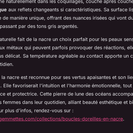
me naturellement dans les coquillages, couche après couche
que
aux reflets changeants si caractéristiques. Sa surface l
re de manière unique, offrant des nuances irisées qui vont d
 passant par des tons gris argentés.
turelle fait de la nacre un choix parfait pour les peaux sens
ux métaux qui peuvent parfois provoquer des réactions, ell
lus délicat. Sa température agréable au contact apporte un 
tidien.
, la nacre est reconnue pour ses vertus apaisantes et son lie
e
. Elle favoriserait l'intuition et l'harmonie émotionnelle, tou
ce et protectrice. Cette pierre de lune des océans accomp
s femmes dans leur quotidien, alliant beauté esthétique et b
r plus d'infos, rendez-vous sur :
gemmettes.com/collections/boucles-doreilles-en-nacre
.